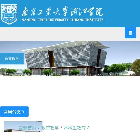

通用分类

最新首页
/
教育教学
/
本科生教育
/
IHD学院——建设良好学风，构建礼貌校园