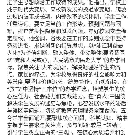
进学生思想政治工作取得的成果。他指出，学校正
处于时代大变局、高校新发展的换道求变期，爬坡
过坎的破茧成长期，内部改革的深化期，学生工作
任重道远，要立足当前工作形势，预判问题与困
难，排查苗头性隐患和风险问题，守好校园安全稳
定底线。他强调，各级要在工作的原则观念中坚持
务实进取、求是创新的指导思想，以“浦江利益最
大化”为价值判断，融入整体、带动整体;要紧紧围
绕“党和人民放心，人民满意的民办大学”的办学目
标，聚焦关注“人的发展”，解决处理好学生的痛
点、家长的痛点，为学校赢得良好的社会影响力和
美誉度;要坚持价值追求，统筹协作、有机衔接，在
“教书”中坚持“工本位”的办学理念，培塑学生的核
心胜任力、社会能力和实践能力，在“育人”中围绕
解决学生发展的迷茫与焦虑，心智发展水平的滞后
与误区等问题，切实将教育管理服务全面覆盖、五
育并举全面铺开;要聚焦核心问题，科学认知、精准
掌握学生需求与关注点，多与问题“较量”“较劲”，
引导学生树立正确的“三观”，在核心素质培养和创