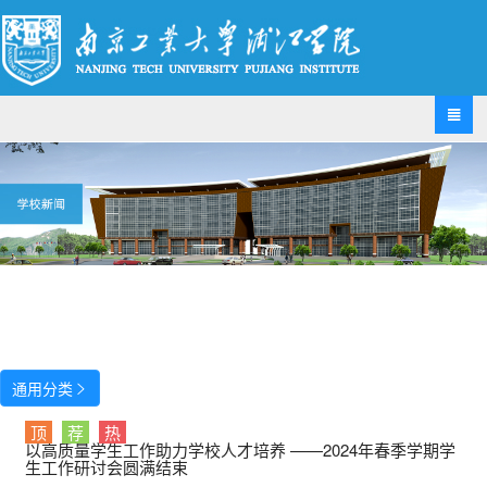

通用分类

顶
荐
热
以高质量学生工作助力学校人才培养 ——2024年春季学期学
生工作研讨会圆满结束