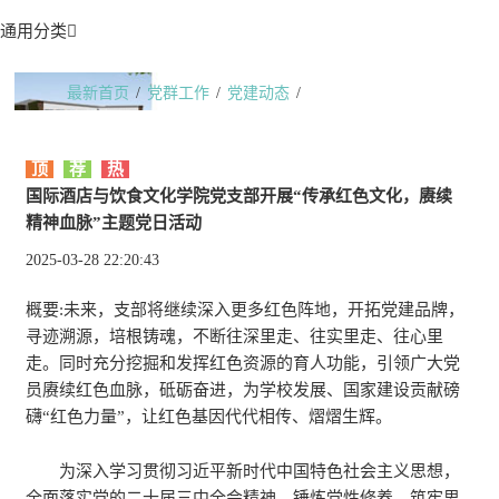
通用分类

最新首页
/
党群工作
/
党建动态
/
国际酒店与饮食文化学院党支部开展“传承红色文化，赓续精
神血脉”主题党日活动
顶
荐
热
国际酒店与饮食文化学院党支部开展“传承红色文化，赓续
精神血脉”主题党日活动
2025-03-28 22:20:43
概要:
未来，支部将继续深入更多红色阵地，开拓党建品牌，
寻迹溯源，培根铸魂，不断往深里走、往实里走、往心里
走。同时充分挖掘和发挥红色资源的育人功能，引领广大党
员赓续红色血脉，砥砺奋进，为学校发展、国家建设贡献磅
礴“红色力量”，让红色基因代代相传、熠熠生辉。
为深入学习贯彻习近平新时代中国特色社会主义思想，
全面落实党的二十届三中全会精神，锤炼党性修养，筑牢思