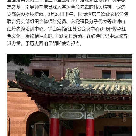
想之基，引导师生党员深入学习革命先辈的伟大精神，促进
支部建设提质增效。3月26日下午，国际酒店与饮食文化学院
联合党支部组织全体师生党员、入党积极分子代表等赴钟山
红岭先锋培训中心、钟山宾馆(江苏省会议中心)开展“传承红
色文化，赓续精神血脉”主题党日活动。在红色印记中汲取奋
进力量，于历史回响里明晰使命担当。