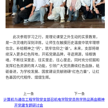
此次参观学习之行，是理论课堂之外生动的实景教育，
是一次灵魂的深刻淬炼，让师生在触摸历史温度中筑牢理想
信念，补给精神之“钙”，筑牢信仰之“基”。未来，支部将继
续深入更多红色阵地，开拓党建品牌，寻迹溯源，培根铸
魂，不断往深里走、往实里走、往心里走。同时充分挖掘和
发挥红色资源的育人功能，引领广大党员赓续红色血脉，砥
砺奋进，为学校发展、国家建设贡献磅礴“红色力量”，让红
色基因代代相传、熠熠生辉。
上一条
下一条
计算机与通信工程学院党支部召
机电学院党员热学热议两会精神
开党建专题研讨会