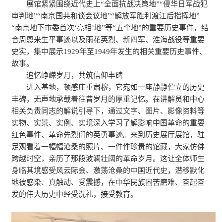
展馆紧紧围绕近代史上“全面抗战决策地”“侵华日军战犯
审判地”“南京国共和谈会议地”“解放军胜利渡江后指挥地”
“南京地下市委首次‘亮相’地”等“五个地”的重要历史事件，结
合周恩来生平事迹以及雨花英烈、新四军、淮海战役等重要
史实，集中展示1929年至1949年发生的相关重要历史事件、
故事。
追忆峥嵘岁月，共筑信仰丰碑
进入基地，顿感庄重肃穆，它宛如一座静静伫立的历史
丰碑，无声地承载着往昔岁月的厚重记忆。在讲解员和中心
相关负责同志的解说引导下，通过文字、图片、影像资料等
实物、实景、实例、实境深入学习了解影响中国革命的重要
红色事件、革命先烈们的英勇事迹。来到历史展厅展馆，驻
足观看着一幅幅沧桑的照片、一件件珍贵的馆藏，大家仿佛
跨越时空，亲历了那段波澜壮阔的革命岁月。这让全体师生
身临其境感受风云际会、激荡沧桑的中国近代史，潜移默化
地被感染、真触动、受震撼，在中华民族困苦磨难、奋起奋
发的伟大历史中经受洗礼，接受教育。