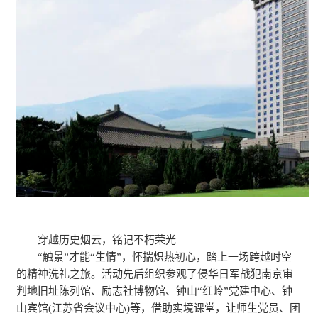
穿越历史烟云，铭记不朽荣光
“触景”才能“生情”，怀揣炽热初心，踏上一场跨越时空
的精神洗礼之旅。活动先后组织参观了侵华日军战犯南京审
判地旧址陈列馆、励志社博物馆、钟山“红岭”党建中心、钟
山宾馆(江苏省会议中心)等，借助实境课堂，让师生党员、团