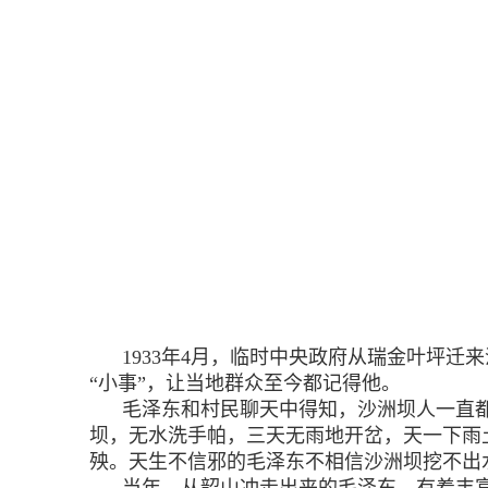
1933年4月，临时中央政府从瑞金叶坪
“小事”，让当地群众至今都记得他。
毛泽东和村民聊天中得知，沙洲坝人一直
坝，无水洗手帕，三天无雨地开岔，天一下雨
殃。天生不信邪的毛泽东不相信沙洲坝挖不出