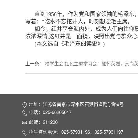
直到1956年，作为党和国家领袖的毛泽
写着：“吃水不忘挖井人，时刻想念毛主席。”
如今，红井享誉海内外，成为人们向往仰
浓浓深情;这红井是一面镜，映照出党与群众
(本文选自《毛泽东阅读史》)
上一条
：
校学生会|红色主题学习会：缅怀英烈，崇尚
地址：江苏省南京市溧水区石湫街道励学路9号
电话：
025-66205017
邮编：211200
招生咨询电话：
025-57931196
、
025-57931197