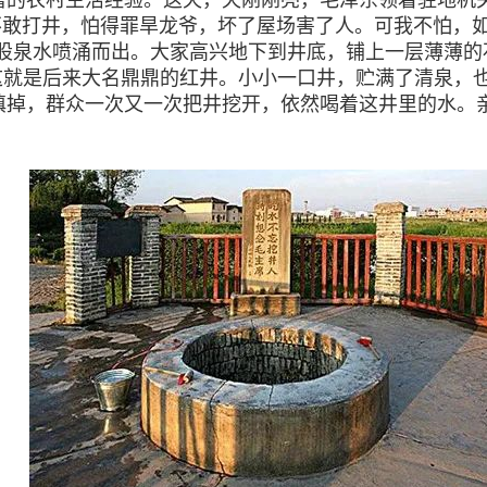
富的农村生活经验。这天，天刚刚亮，毛泽东领着驻地机
不敢打井，怕得罪旱龙爷，坏了屋场害了人。可我不怕，如
股泉水喷涌而出。大家高兴地下到井底，铺上一层薄薄的
。这就是后来大名鼎鼎的红井。小小一口井，贮满了清泉，
填掉，群众一次又一次把井挖开，依然喝着这井里的水。