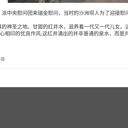
东，派中央慰问团来瑞金慰问，当时的沙洲坝人为了迎接
慕的神圣之地。甘甜的红井水，滋养着一代又一代儿女。
心心相印的优良作风;这红井涌出的并非普通的泉水，而是
英雄