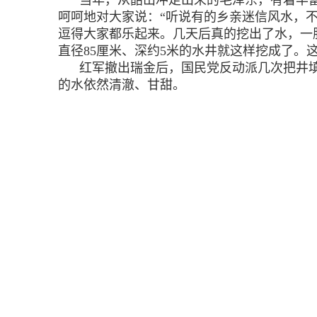
当年，从韶山冲走出来的毛泽东，有着丰
呵呵地对大家说：“听说有的乡亲迷信风水，
逗得大家都乐起来。几天后真的挖出了水，一
直径85厘米、深约5米的水井就这样挖成了
红军撤出瑞金后，国民党反动派几次把井
的水依然清澈、甘甜。