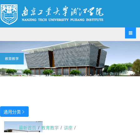

通用分类

最新首页
/
教育教学
/
讲座
/
许结教授主讲“中国人的风骨与气度：辞赋漫谈”