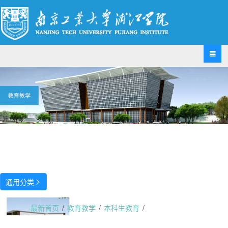

通用分类

最新首页
/
教育教学
/
本科生教育
/
外国语学院与教务处就《大学泰语》课程展开研讨