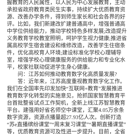
握教育的人民属性，以人民为中心发展教育，主动
承担省政府教育类民生实事，持续扩大优质教育资
源、改善办学条件，得到师生家长和社会各界的好
评。比如，我们新建改扩建普通高中，增强普通高
中学位供给能力，推动学校特色多样发展;改造提升
义务教育学校教室照明，呵护学生视力健康;推进省
属高校学生宿舍建设和维修改造，改善学生住宿条
件，优化高校育人环境;建设标准化学校心理辅导
室，增强学校心理健康服务的供给能力和专业化水
平，校家社联动促进学生身心健康。
问：江苏如何推动教育数字化高质量发展?
答：近年来，江苏高度重视教育数字化工作。
我们在全国率先印发加快“互联网+教育”发展推进
教育数字化转型的实施意见，抢抓国家智慧教育平
台首批整省试点工作契机，全新上线江苏智慧教育
平台。建强用好省名师空中课堂，汇聚4.05万余条
数字资源，资源点播量超27.93亿人次。创新打造
“苏e直播缤纷课堂”“周末复习课堂”“暑期直播课堂”
等，优质教育资源可及性进一步提升。目前，全省