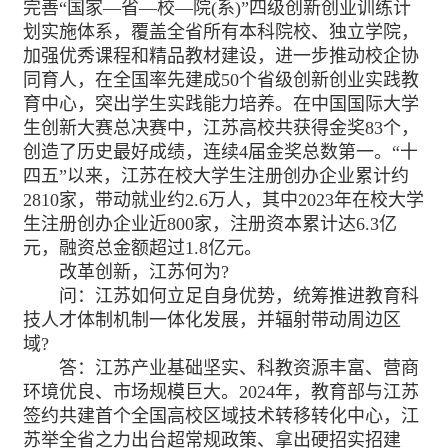
完善“国家—省—校—院(系)”四级创新创业训练计
划实施体系，覆盖全省所有本科院校、独立学院，
加强优秀课程和精品教材建设，进一步推动校企协
同育人，在全国率先建成50个省级创新创业实践教
育中心，突出学生实践能力培养。在中国国际大学
生创新大赛总决赛中，江苏高校共获得金奖83个，
创造了历史最好成绩，连续4届金奖总数第一。“十
四五”以来，江苏在校大学生注册创办企业累计约
2810家，带动就业约2.6万人，其中2023年在校大学
生注册创办企业近800家，注册资本累计达6.3亿
元，融资总金额超过1.8亿元。
改革创新，江苏何为?
问：江苏如何立足自身优势，统筹推进教育科
技人才体制机制一体化发展，并辐射带动周边区
域?
答：江苏产业基础坚实、科教资源丰富、营商
环境优良、市场规模巨大。2024年，教育部与江苏
签约共建首个全国高校区域技术转移转化中心，江
苏举全省之力出台超常规政策、拿出硬招实招建