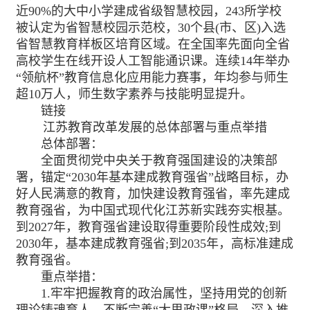
近90%的大中小学建成省级智慧校园，243所学校
被认定为省智慧校园示范校，30个县(市、区)入选
省智慧教育样板区培育区域。在全国率先面向全省
高校学生在线开设人工智能通识课。连续14年举办
“领航杯”教育信息化应用能力赛事，年均参与师生
超10万人，师生数字素养与技能明显提升。
链接
江苏教育改革发展的总体部署与重点举措
总体部署：
全面贯彻党中央关于教育强国建设的决策部
署，锚定“2030年基本建成教育强省”战略目标，办
好人民满意的教育，加快建设教育强省，率先建成
教育强省，为中国式现代化江苏新实践夯实根基。
到2027年，教育强省建设取得重要阶段性成效;到
2030年，基本建成教育强省;到2035年，高标准建成
教育强省。
重点举措：
1.牢牢把握教育的政治属性，坚持用党的创新
理论铸魂育人，不断完善“大思政课”格局，深入推