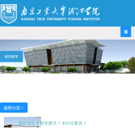

通用分类

最新首页
/
教育教学
/
本科生教育
/
厅局长访谈·江苏篇：奋力为教育强国建设提供示范样板