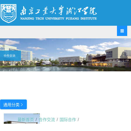

通用分类

最新首页
/
合作交流
/
国际合作
/
“第二届全球价值链国际暑校”开幕式圆满成功