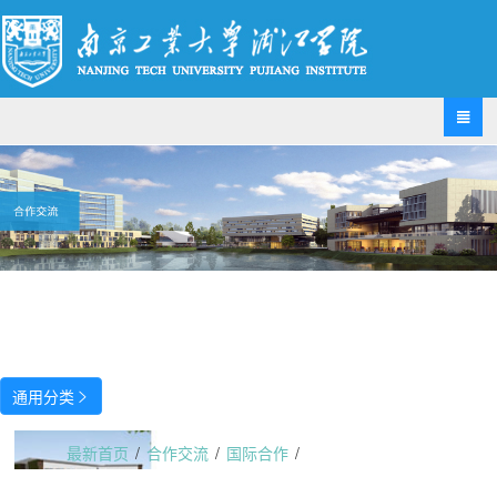

通用分类

最新首页
/
合作交流
/
国际合作
/
第二届全球价值链国际暑校圆满落幕