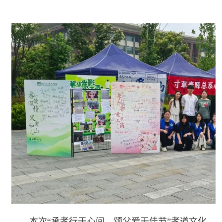
本次“承孝行于心间，颂父爱于佳节”孝道文化