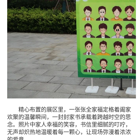
精心布置的展区里，一张张全家福定格着阖家
欢聚的温馨瞬间，一封封家书承载着跨越时空的思
念。照片中家人幸福的笑容，书信里细腻的叮咛，
无声却炽热地温暖着每一颗心，让现场弥漫着浓浓
的爱意。