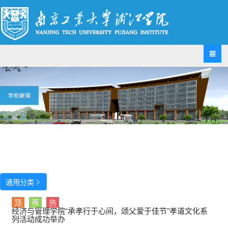

通用分类

顶
荐
热
经济与管理学院“承孝行于心间，颂父爱于佳节”孝道文化系
列活动成功举办