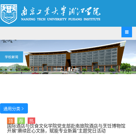

通用分类

顶
荐
热
国际酒店与饮食文化学院党支部赴南旅院酒店与烹饪博物馆
开展“赓续匠心文脉，赋能专业新篇”主题党日活动