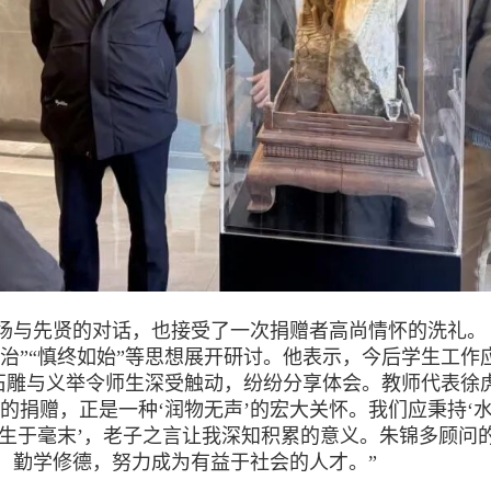
先贤的对话，也接受了一次捐赠者高尚情怀的洗礼。【
治”“慎终如始”等思想展开研讨。他表示，今后学生工作应
”。石雕与义举令师生深受触动，纷纷分享体会。教师代表徐
的捐赠，正是一种‘润物无声’的宏大关怀。我们应秉持‘
，生于毫末’，老子之言让我深知积累的意义。朱锦多顾
，勤学修德，努力成为有益于社会的人才。”