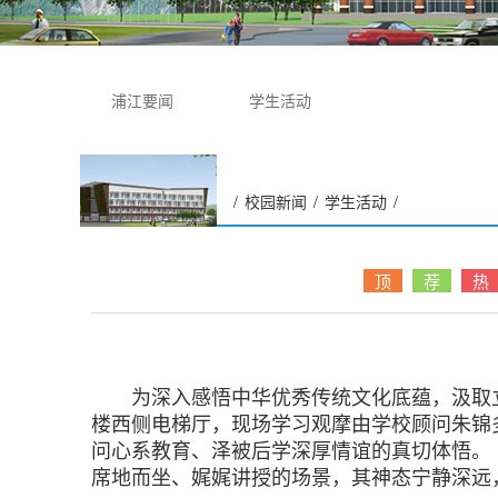
浦江要闻
学生活动
/
校园新闻
/
学生活动
/
品读先贤智慧 凝聚育人力量
——经济与管理学院师生现
顶
荐
热
场学习观摩《老子讲学》石
雕
为深入感悟中华优秀传统文化底蕴，汲取立德
楼西侧电梯厅，现场学习观摩由学校顾问朱锦
问心系教育、泽被后学深厚情谊的真切体悟。
席地而坐、娓娓讲授的场景，其神态宁静深远，