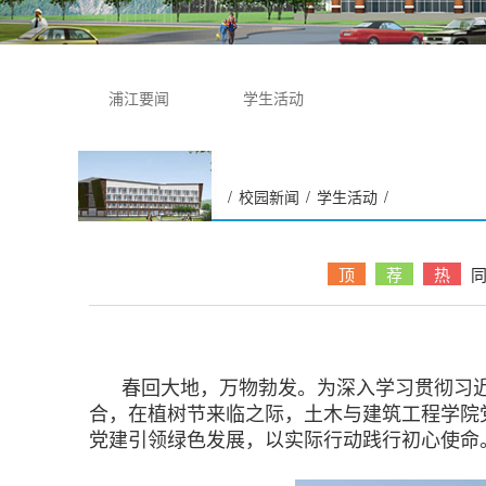
浦江要闻
学生活动
/
校园新闻
/
学生活动
/
同植先锋生态林 共守立德树
人心 ——土木学院师生党员
顶
荐
热
赴蟹塘社区开展植树节主题
党日活动
春回大地，万物勃发。为深入学习贯彻习
合，在植树节来临之际，土木与建筑工程学院
党建引领绿色发展，以实际行动践行初心使命