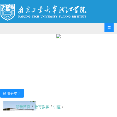

通用分类

最新首页
/
教育教学
/
讲座
/
基础部举办“语言 思辨 交流”英语演讲策略与技巧专题讲座